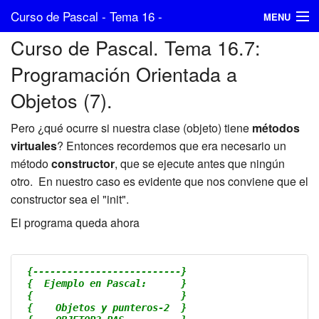
Curso de Pascal - Tema 16 -
MENU
Curso de Pascal. Tema 16.7:
Programación Orientada a Objetos (7)
Índice
Programación Orientada a
Anterior
Objetos (7).
Posterior
Pero ¿qué ocurre si nuestra clase (objeto) tiene
métodos
NachoCabanes.com
virtuales
? Entonces recordemos que era necesario un
método
constructor
, que se ejecute antes que ningún
otro. En nuestro caso es evidente que nos conviene que el
constructor sea el "init".
El programa queda ahora
{--------------------------}
{  Ejemplo en Pascal:      }
{                          }
{    Objetos y punteros-2  }