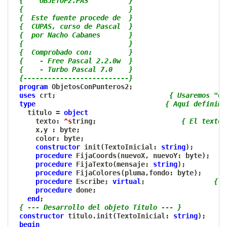
{    OBJETOP2.PAS          }
{                          }
{  Este fuente procede de  }
{  CUPAS, curso de Pascal  }
{  por Nacho Cabanes       }
{                          }
{  Comprobado con:         }
{    - Free Pascal 2.2.0w  }
{    - Turbo Pascal 7.0    }
{--------------------------}
program
 ObjetosConPunteros2
;
uses
 crt
;
{ Usaremos "Go
type
{ Aquí definimo
   titulo 
=
object
     texto
:
^s
tring
;
{ El texto 
     x
,
y 
:
 byte
;
{
     color
:
 byte
;
{
constructor
 init
(
TextoInicial
:
string
)
;
procedure
 FijaCoords
(
nuevoX
,
 nuevoY
:
 byte
)
;
procedure
 FijaTexto
(
mensaje
:
string
)
;
procedure
 FijaColores
(
pluma
,
fondo
:
 byte
)
;
procedure
 Escribe
;
virtual
;
{ L
procedure
 done
;
end
;
{ --- Desarrollo del objeto Titulo --- }
constructor
 titulo
.
init
(
TextoInicial
:
string
)
;
begin