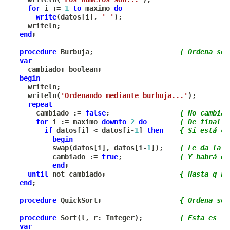
for
 i 
:=
1
to
 maximo 
do
write
(
datos
[
i
]
,
' '
)
;
   writeln
;
end
;
procedure
 Burbuja
;
{ Ordena seg
var
   cambiado
:
 boolean
;
begin
   writeln
;
   writeln
(
'Ordenando mediante burbuja...'
)
;
repeat
     cambiado 
:=
false
;
{ No cambia 
for
 i 
:=
 maximo 
downto
2
do
{ De final a
if
 datos
[
i
]
<
 datos
[
i
-
1
]
then
{ Si está co
begin
         swap
(
datos
[
i
]
,
 datos
[
i
-
1
]
)
;
{ Le da la v
         cambiado 
:=
true
;
{ Y habrá qu
end
;
until
not
 cambiado
;
{ Hasta q na
end
;
procedure
 QuickSort
;
{ Ordena seg
procedure
 Sort
(
l
,
 r
:
 Integer
)
;
{ Esta es la
var