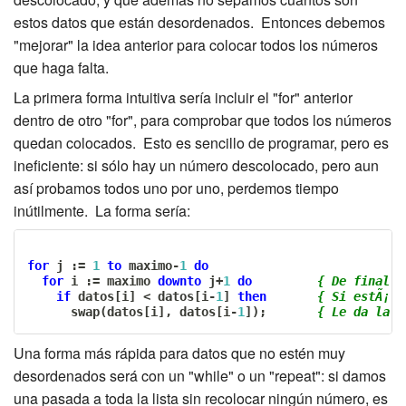
estos datos que están desordenados. Entonces debemos
"mejorar" la idea anterior para colocar todos los números
que haga falta.
La primera forma intuitiva sería incluir el "for" anterior
dentro de otro "for", para comprobar que todos los números
quedan colocados. Esto es sencillo de programar, pero es
ineficiente: si sólo hay un número descolocado, pero aun
así probamos todos uno por uno, perdemos tiempo
inútilmente. La forma sería:
for
 j 
:=
1
to
 maximo
-
1
do
for
 i 
:=
 maximo 
downto
 j
+
1
do
{ De final a
if
 datos
[
i
]
<
 datos
[
i
-
1
]
then
{ Si estÃ¡ c
      swap
(
datos
[
i
]
,
 datos
[
i
-
1
]
)
;
{ Le da la v
Una forma más rápida para datos que no estén muy
desordenados será con un "while" o un "repeat": si damos
una pasada a toda la lista sin recolocar ningún número, es