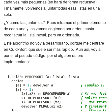
cada vez más pequeñas (se hará de forma recursiva).
Finalmente, volvemos a juntar todas esas listas en una
sola.
¿Y cómo las juntamos? Pues miramos el primer elemento
de cada una y los vamos cogiendo por orden, hasta
reconstruir la lista inicial, pero ya ordenada.
Este algoritmo no voy a desarrollarlo, porque me centraré
en QuickSort, que suele ser más rápido. Aun así, voy a
poner el pseudo-código, por si alguien quiere
implementarlo:
funciÃ³n MERGESORT 
(
a
:
 lista
)
:
 lista

  opcion

    |a| 
=
1
:
 devolver a              
{ TamaÃ±o 1: fi
    |a| 
<>
1
:
(
x1
,
x2
)
:=
 DESCOMPONER
(
a
)
{ Si no, divide
       s1 
:=
 MERGESORT 
(
x1
)
{ Aplica recurs
       s2 
:=
 MERGESORT 
(
x2
)
{   dos trozos 
       devolver MERGE
(
s1
,
s2
)
{ Y finalmente 
  fopc                               
{   Ãºnica list