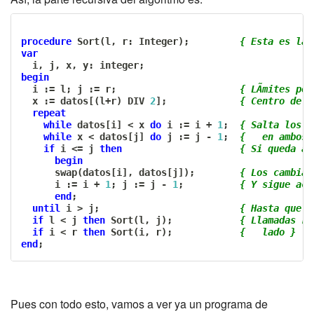
procedure
 Sort
(
l
,
 r
:
 Integer
)
;
{ Esta es la 
var
  i
,
 j
,
 x
,
 y
:
 integer
;
begin
  i 
:=
 l
;
 j 
:=
 r
;
{ LÃ­mites po
  x 
:=
 datos
[
(
l
+
r
)
 DIV 
2
]
;
{ Centro de l
repeat
while
 datos
[
i
]
<
 x 
do
 i 
:=
 i 
+
1
;
{ Salta los y
while
 x 
<
 datos
[
j
]
do
 j 
:=
 j 
-
1
;
{   en ambos 
if
 i 
<=
 j 
then
{ Si queda al
begin
      swap
(
datos
[
i
]
,
 datos
[
j
]
)
;
{ Los cambia 
      i 
:=
 i 
+
1
;
 j 
:=
 j 
-
1
;
{ Y sigue ace
end
;
until
 i 
>
 j
;
{ Hasta que l
if
 l 
<
 j 
then
 Sort
(
l
,
 j
)
;
{ Llamadas re
if
 i 
<
 r 
then
 Sort
(
i
,
 r
)
;
{   lado }
end
;
Pues con todo esto, vamos a ver ya un programa de