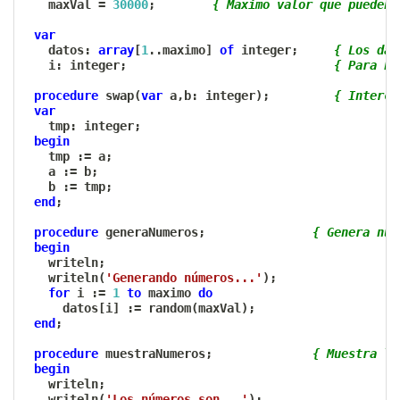
   maxVal 
=
30000
;
{ Maximo valor que pueden 
var
   datos
:
array
[
1
..
maximo
]
of
 integer
;
{ Los dat
   i
:
 integer
;
{ Para bu
procedure
 swap
(
var
 a
,
b
:
 integer
)
;
{ Interca
var
   tmp
:
 integer
;
begin
   tmp 
:=
 a
;
   a 
:=
 b
;
   b 
:=
 tmp
;
end
;
procedure
 generaNumeros
;
{ Genera núm
begin
   writeln
;
   writeln
(
'Generando números...'
)
;
for
 i 
:=
1
to
 maximo 
do
     datos
[
i
]
:=
 random
(
maxVal
)
;
end
;
procedure
 muestraNumeros
;
{ Muestra lo
begin
   writeln
;
   writeln
(
'Los números son...'
)
;