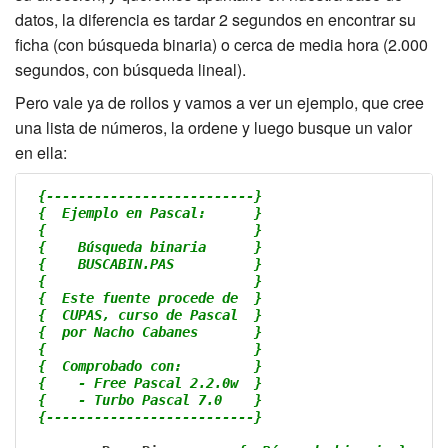
datos, la diferencia es tardar 2 segundos en encontrar su
ficha (con búsqueda binaria) o cerca de media hora (2.000
segundos, con búsqueda lineal).
Pero vale ya de rollos y vamos a ver un ejemplo, que cree
una lista de números, la ordene y luego busque un valor
en ella:
{--------------------------}
{  Ejemplo en Pascal:      }
{                          }
{    Búsqueda binaria      }
{    BUSCABIN.PAS          }
{                          }
{  Este fuente procede de  }
{  CUPAS, curso de Pascal  }
{  por Nacho Cabanes       }
{                          }
{  Comprobado con:         }
{    - Free Pascal 2.2.0w  }
{    - Turbo Pascal 7.0    }
{--------------------------}