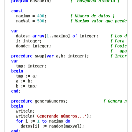
program
 BuscaBin
;
{  Búsqueda binaria }
const
   maximo 
=
400
;
{ Número de datos }
   maxVal 
=
500
;
{ Maximo valor que pueden 
var
   datos
:
array
[
1
..
maximo
]
of
 integer
;
{ Los dat
   i
:
 integer
;
{ Para bu
   donde
:
 integer
;
{ Posicio
{   apare
procedure
 swap
(
var
 a
,
b
:
 integer
)
;
{ Interca
var
   tmp
:
 integer
;
begin
   tmp 
:=
 a
;
   a 
:=
 b
;
   b 
:=
 tmp
;
end
;
procedure
 generaNumeros
;
{ Genera núm
begin
   writeln
;
   writeln
(
'Generando números...'
)
;
for
 i 
:=
1
to
 maximo 
do
     datos
[
i
]
:=
 random
(
maxVal
)
;
end
;