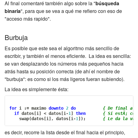
Al final comentaré también algo sobre la "
búsqueda
binaria
", para que se vea a qué me refiero con eso de
"acceso más rapido".
Burbuja
Es posible que este sea el algoritmo más sencillo de
escribir, y también el menos eficiente. La idea es sencilla:
se van desplazando los números más pequeños hacia
atrás hasta su posición correcta (de ahí el nombre de
"burbuja": es como si los más ligeros fueran subiendo).
La idea es simplemente ésta:
for
 i 
:=
 maximo 
downto
2
do
{ De final a p
if
 datos
[
i
]
<
 datos
[
i
-
1
]
then
{ Si estÃ¡ col
    swap
(
datos
[
i
]
,
 datos
[
i
-
1
]
)
;
{ Le da la vue
es decir, recorre la lista desde el final hacia el principio,