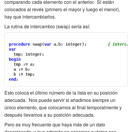
comparando cada elemento con el anterior. Si están
colocados al revés (primero el mayor y luego el menor),
hay que intercambiarlos.
La rutina de intercambio (swap) sería así:
procedure
 swap
(
var
 a
,
b
:
 integer
)
;
{ Intercam
var
  tmp
:
 integer
;
begin
  tmp 
:=
 a
;
  a 
:=
 b
;
  b 
:=
 tmp
;
end
;
Esto coloca el último número de la lista en su posición
adecuada. Nos puede servir si añadimos siempre un
único elemento, que colocamos al final temporalmente y
después llevamos a su posición adecuada.
Pero es muy frecuente que haya más de un dato
descolocado, y que además no sepamos cuántos son