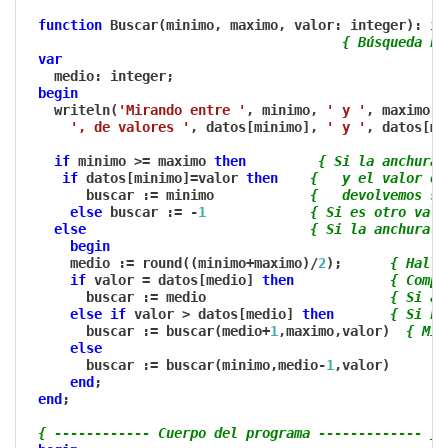
function
 Buscar
(
minimo
,
 maximo
,
 valor
:
 integer
)
:
 in
{ Búsqueda bi
var
   medio
:
 integer
;
begin
   writeln
(
'Mirando entre '
,
 minimo
,
' y '
,
 maximo
,
', de valores '
,
 datos
[
minimo
]
,
' y '
,
 datos
[
ma
if
 minimo 
>=
 maximo 
then
{ Si la anchura 
if
 datos
[
minimo
]
=
valor 
then
{   y el valor es
       buscar 
:=
 minimo            
{   devolvemos su
else
 buscar 
:=
-
1
{ Si es otro valo
else
{ Si la anchura n
begin
     medio 
:=
 round
(
(
minimo
+
maximo
)
/
2
)
;
{ Halla
if
 valor 
=
 datos
[
medio
]
then
{ Compa
       buscar 
:=
 medio                       
{ Si ac
else
if
 valor 
>
 datos
[
medio
]
then
{ Si no
       buscar 
:=
 buscar
(
medio
+
1
,
maximo
,
valor
)
{ Mir
else
       buscar 
:=
 buscar
(
minimo
,
medio
-
1
,
valor
)
end
;
end
;
{ ------------ Cuerpo del programa ------------- }