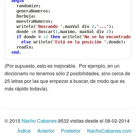
begin
   randomize
;
   generaNumeros
;
   Burbuja
;
   muestraNumeros
;
   writeln
(
'Buscando '
,
maxVal 
div
2
,
'...'
)
;
   donde 
:=
 Buscar
(
1
,
maximo
,
 maxVal 
div
2
)
;
if
 donde 
=
-
1
then
 writeln
(
'No se ha encontrado'
)
else
 writeln
(
'Está en la posición '
,
donde
)
;
   readln
;
end
.
(Por supuesto, esto es mejorable. Por ejemplo, en un
diccionario no tenemos sólo 2 posibilidades, sino cerca de
25 letras por las que empezar a buscar, de modo que es
más rápido todavía).
© 2015
Nacho Cabanes
9532 visitas desde el 08-02-2014
Índice
Anterior
Posterior
NachoCabanes.com