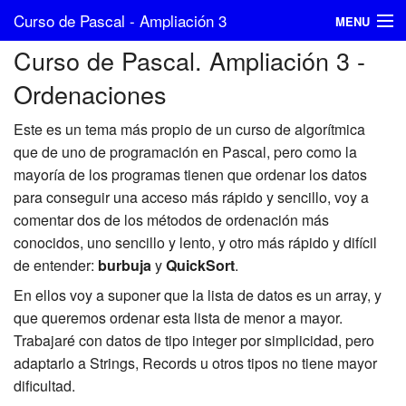
Curso de Pascal - Ampliación 3
MENU
Curso de Pascal. Ampliación 3 -
Índice
Ordenaciones
Anterior
Este es un tema más propio de un curso de algorítmica
Posterior
que de uno de programación en Pascal, pero como la
mayoría de los programas tienen que ordenar los datos
NachoCabanes.com
para conseguir una acceso más rápido y sencillo, voy a
comentar dos de los métodos de ordenación más
conocidos, uno sencillo y lento, y otro más rápido y difícil
de entender:
burbuja
y
QuickSort
.
En ellos voy a suponer que la lista de datos es un array, y
que queremos ordenar esta lista de menor a mayor.
Trabajaré con datos de tipo integer por simplicidad, pero
adaptarlo a Strings, Records u otros tipos no tiene mayor
dificultad.