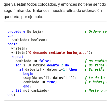
que ya están todos colocados, y entonces no tiene sentido
seguir mirando. Entonces, nuestra rutina de ordenación
quedaría, por ejemplo:
procedure
 Burbuja
;
{ Ordena segÃ
var
  cambiado
:
 boolean
;
begin
  writeln
;
  writeln
(
'Ordenando mediante burbuja...'
)
;
repeat
    cambiado 
:=
false
;
{ No cambia n
for
 i 
:=
 maximo 
downto
2
do
{ De final a 
if
 datos
[
i
]
<
 datos
[
i
-
1
]
then
{ Si estÃ¡ co
begin
        swap
(
datos
[
i
]
,
 datos
[
i
-
1
]
)
;
{ Le da la vu
        cambiado 
:=
true
;
{ Y habrÃ¡ qu
end
;
until
not
 cambiado
;
{ Hasta q nad
end
;