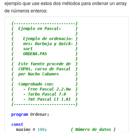
ejemplo que use estos dos métodos para ordenar un array
de números enteros:
{--------------------------}
{  Ejemplo en Pascal:      }
{                          }
{    Ejemplo de ordenacio- }
{    nes: Burbuja y Quick- }
{    sort                  }
{    ORDENA.PAS            }
{                          }
{  Este fuente procede de  }
{  CUPAS, curso de Pascal  }
{  por Nacho Cabanes       }
{                          }
{  Comprobado con:         }
{    - Free Pascal 2.2.0w  }
{    - Turbo Pascal 7.0    }
{    - Tmt Pascal Lt 1.01  }
{--------------------------}
program
 Ordenar
;
const
   maximo 
=
100
;
{ Número de datos }