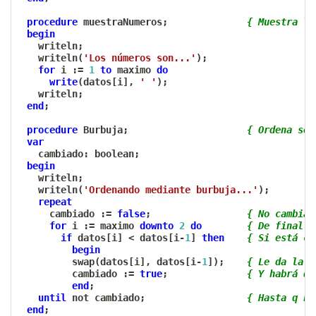
procedure
 muestraNumeros
;
{ Muestra lo
begin
   writeln
;
   writeln
(
'Los números son...'
)
;
for
 i 
:=
1
to
 maximo 
do
write
(
datos
[
i
]
,
' '
)
;
   writeln
;
end
;
procedure
 Burbuja
;
{ Ordena seg
var
   cambiado
:
 boolean
;
begin
   writeln
;
   writeln
(
'Ordenando mediante burbuja...'
)
;
repeat
     cambiado 
:=
false
;
{ No cambia 
for
 i 
:=
 maximo 
downto
2
do
{ De final a
if
 datos
[
i
]
<
 datos
[
i
-
1
]
then
{ Si está co
begin
         swap
(
datos
[
i
]
,
 datos
[
i
-
1
]
)
;
{ Le da la v
         cambiado 
:=
true
;
{ Y habrá qu
end
;
until
not
 cambiado
;
{ Hasta q na
end
;