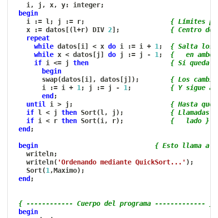
   i
,
 j
,
 x
,
 y
:
 integer
;
begin
   i 
:=
 l
;
 j 
:=
 r
;
{ Límites po
   x 
:=
 datos
[
(
l
+
r
)
 DIV 
2
]
;
{ Centro de 
repeat
while
 datos
[
i
]
<
 x 
do
 i 
:=
 i 
+
1
;
{ Salta los 
while
 x 
<
 datos
[
j
]
do
 j 
:=
 j 
-
1
;
{   en ambos
if
 i 
<=
 j 
then
{ Si queda a
begin
       swap
(
datos
[
i
]
,
 datos
[
j
]
)
;
{ Los cambia
       i 
:=
 i 
+
1
;
 j 
:=
 j 
-
1
;
{ Y sigue ac
end
;
until
 i 
>
 j
;
{ Hasta que 
if
 l 
<
 j 
then
 Sort
(
l
,
 j
)
;
{ Llamadas r
if
 i 
<
 r 
then
 Sort
(
i
,
 r
)
;
{   lado }
end
;
begin
{ Esto llama a l
   writeln
;
   writeln
(
'Ordenando mediante QuickSort...'
)
;
   Sort
(
1
,
Maximo
)
;
end
;
{ ------------ Cuerpo del programa ------------- }
begin